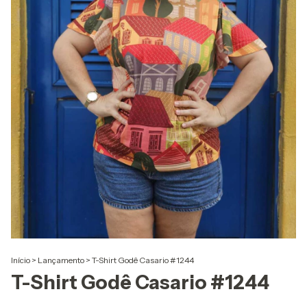
Início
>
Lançamento
>
T-Shirt Godê Casario #1244
T-Shirt Godê Casario #1244