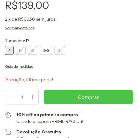
R$139,00
2
x de
R$69,50
sem juros
Ver mais detalhes
Tamanho:
P
P
M
G
GG
G1
Guia de medidas
Atenção, última peça!
10% off na primeira compra
Usando o cupom PRIMEIRACLUBI
Devolução Gratuita