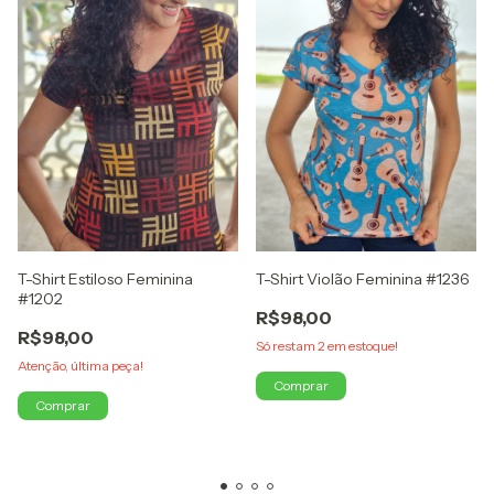
T-Shirt Estiloso Feminina
T-Shirt Violão Feminina #1236
#1202
R$98,00
R$98,00
Só restam
2
em estoque!
Atenção, última peça!
Comprar
Comprar