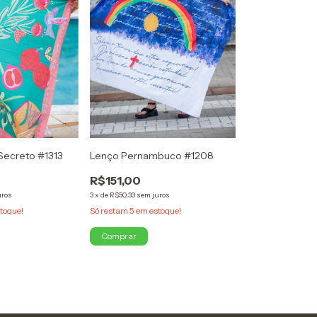
Lenço Pernambuco #1208
Secreto #1313
R$151,00
3
x
de
R$50,33
sem juros
uros
Só restam
5
em estoque!
toque!