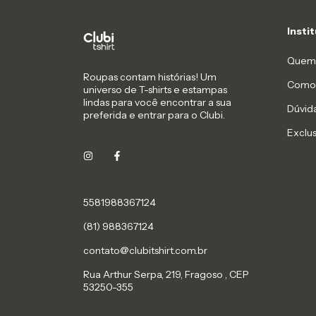
Insti
Quem
Roupas contam histórias! Um
Como
universo de T-shirts e estampas
lindas para você encontrar a sua
Dúvid
preferida e entrar para o Clubi.
Exclu
5581988367124
(81) 988367124
contato@clubitshirt.com.br
Rua Arthur Serpa, 219, Fragoso , CEP
53250-355