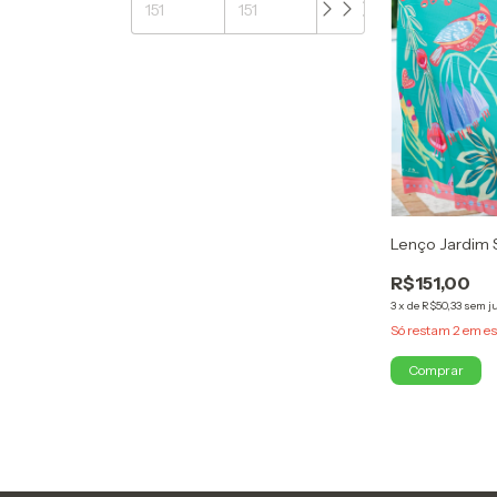
Lenço Jardim 
R$151,00
3
x
de
R$50,33
sem j
Só restam
2
em es