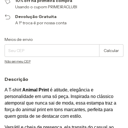
10% off na primeira compra
Usando o cupom PRIMEIRACLUBI
Devolução Gratuita
A 1ª troca é por nossa conta
Entregas para o CEP:
Alterar CEP
Meios de envio
Calcular
Não sei meu CEP
Descrição
A T-shirt 
Animal Print
 é atitude, elegância e 
personalidade em uma só peça. Inspirada no clássico 
atemporal que nunca sai de moda, essa estampa traz a 
força do animal print em tons marcantes, perfeita para 
quem gosta de se destacar com estilo.
Versátil e cheia de presença, ela transita do casual ao 