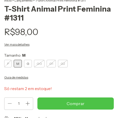
Início
>
Lançamento
>
T-Shirt Animal Print Feminina #1311
T-Shirt Animal Print Feminina
#1311
R$98,00
Ver mais detalhes
Tamanho:
M
P
M
G
GG
G1
G2
Guia de medidas
Só restam
2
em estoque!