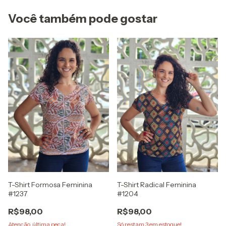
Você também pode gostar
T-Shirt Formosa Feminina
T-Shirt Radical Feminina
#1237
#1204
R$98,00
R$98,00
Atenção, última peça!
Só restam
3
em estoque!