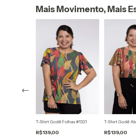
Mais Movimento, Mais Es
buco #1208
T-Shirt Godê Folhas #1321
T-Shirt Godê Ab
R$139,00
R$139,00