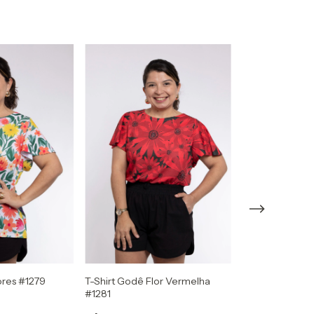
ores #1279
T-Shirt Godê Flor Vermelha
Kimono Casaril
#1281
R$153,00