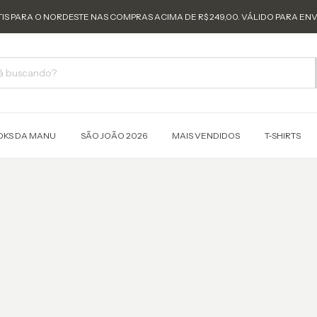
IS PARA O NORDESTE NAS COMPRAS ACIMA DE R$ 249,00. VÁLIDO PARA ENV
OKS DA MANU
SÃO JOÃO 2026
MAIS VENDIDOS
T-SHIRTS