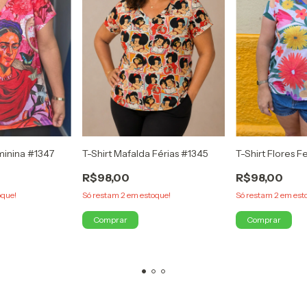
eminina #1347
T-Shirt Mafalda Férias #1345
T-Shirt Flores 
R$98,00
R$98,00
que!
Só restam
2
em estoque!
Só restam
2
em est
Comprar
Comprar