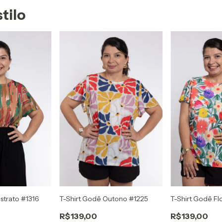
tilo
strato #1316
T-Shirt Godê Outono #1225
T-Shirt Godê Fl
R$139,00
R$139,00