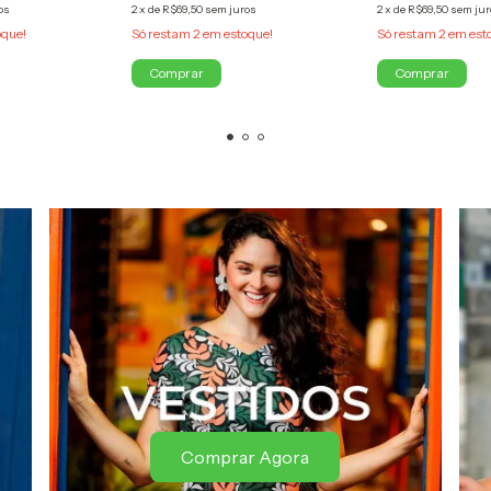
os
2
x
de
R$69,50
sem juros
2
x
de
R$69,50
sem jur
que!
Só restam
2
em estoque!
Só restam
2
em est
Comprar
Comprar
Comprar Agora